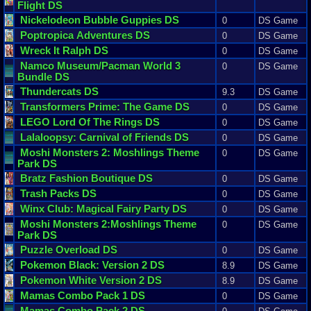
Flight
DS
Nickelodeon
Bubble
Guppies
DS
0
DS Game
Poptropica
Adventures
DS
0
DS Game
Wreck
It
Ralph
DS
0
DS Game
Namco
Museum
/
Pacman
World
3
0
DS Game
Bundle
DS
Thundercats
DS
9.3
DS Game
Transformers
Prime
:
The
Game
DS
0
DS Game
LEGO
Lord
Of
The
Rings
DS
0
DS Game
Lalaloopsy
:
Carnival
of
Friends
DS
0
DS Game
Moshi
Monsters
2
:
Moshlings
Theme
0
DS Game
Park
DS
Bratz
Fashion
Boutique
DS
0
DS Game
Trash
Packs
DS
0
DS Game
Winx
Club
:
Magical
Fairy
Party
DS
0
DS Game
Moshi
Monsters
2
:
Moshlings
Theme
0
DS Game
Park
DS
Puzzle
Overload
DS
0
DS Game
Pokemon
Black
:
Version
2
DS
8.9
DS Game
Pokemon
White
Version
2
DS
8.9
DS Game
Mamas
Combo
Pack
1
DS
0
DS Game
Mamas
Combo
Pack
2
DS