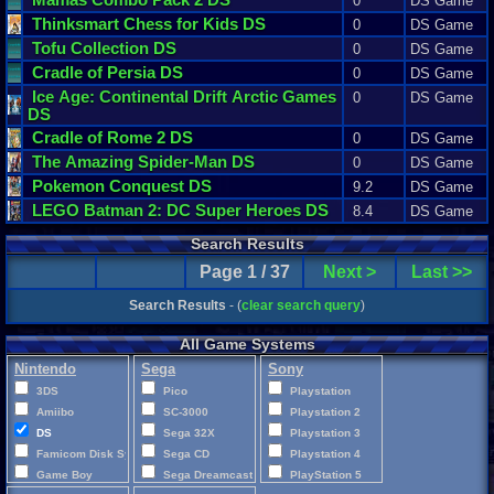
0
DS Game
Thinksmart
Chess
for
Kids
DS
0
DS Game
Tofu
Collection
DS
0
DS Game
Cradle
of
Persia
DS
0
DS Game
Ice
Age
:
Continental
Drift
Arctic
Games
0
DS Game
DS
Cradle
of
Rome
2
DS
0
DS Game
The
Amazing
Spider
-
Man
DS
0
DS Game
Pokemon
Conquest
DS
9.2
DS Game
LEGO
Batman
2
:
DC
Super
Heroes
DS
8.4
DS Game
Search Results
Page 1 / 37
Next >
Last >>
Search Results
- (
clear search query
)
All Game Systems
Nintendo
Sega
Sony
3DS
Pico
Playstation
Amiibo
SC-3000
Playstation 2
DS
Sega 32X
Playstation 3
Famicom Disk System
Sega CD
Playstation 4
Game Boy
Sega Dreamcast
PlayStation 5