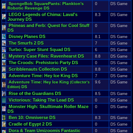
SpongeBob
SquarePants
:
Plankton
'
s
0
DS Game
Robotic
Revenge
DS
LEGO
Legends
of
Chima
:
Laval
'
s
8.3
DS Game
Journey
DS
Phineas
and
Ferb
:
Quest
for
Cool
Stuff
0
DS Game
DS
Disney
Planes
DS
8.1
DS Game
The
Smurfs
2
DS
7
DS Game
Turbo
:
Super
Stunt
Squad
DS
6
DS Game
Mystery
Case
Files
:
Ravenhearst
DS
8.8
DS Game
The
Croods
:
Prehistoric
Party
DS
0
DS Game
Scribblenauts
Collection
DS
8.8
DS Game
Adventure
Time
:
Hey
Ice
King
DS
7
DS Game
Adventure
Time
:
Hey
Ice
King
9.6
DS Game
(
Collector
'
s
DS
Edition
)
Rise
of
the
Guardians
DS
8.5
DS Game
Victorious
:
Taking
The
Lead
DS
0
DS Game
Monster
High
:
Skulltimate
Roller
Maze
0
DS Game
DS
Ben
10
:
Omniverse
DS
8.3
DS Game
Cradle
of
Egypt
2
DS
0
DS Game
Dora
&
Team
Umizoomis
Fantastic
0
DS Game