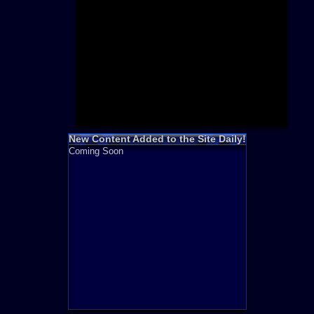
Need for S
Sonic
Final Fanta
LEGO
Madden NF
Zelda
New Content Added to the Site Daily!
Coming Soon