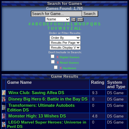
Search for Games
Games Found:
1,765
#
A
B
C
D
E
F
G
H
I
J
K
L
M
N
O
P
Q
R
S
T
U
V
W
X
Y
Z
ALL
Order or Filter Results:
Don't Include in Search:
X
Digital Games
X
Retail Games
X
Hardware
Game Results
Game Name
Rating
System
and Type
Winx
Club
:
Saving
Alfea
DS
9.3
DS Game
Disney
Big
Hero
6
:
Battle
in
the
Bay
DS
0
DS Game
Transformers
:
Ultimate
Autobots
0
DS Game
Edition
DS
Monster
High
:
13
Wishes
DS
4.8
DS Game
LEGO
Marvel
Super
Heroes
:
Universe
in
0
DS Game
Peril
DS